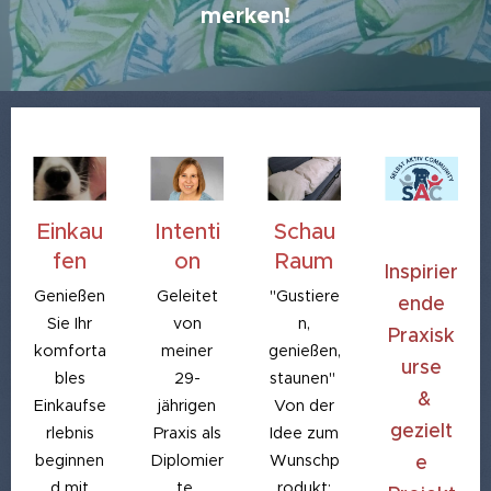
merken!
Einkau
Intenti
Schau
♥
fen
on
Raum
Inspirier
Genießen
Geleitet
"Gustiere
ende
Sie Ihr
von
n,
Praxisk
komforta
meiner
genießen,
urse
bles
29-
staunen"
&
Einkaufse
jährigen
Von der
gezielt
rlebnis
Praxis als
Idee zum
beginnen
Diplomier
Wunschp
e
d mit
te
rodukt: