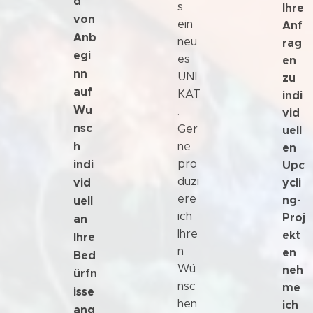
d
s
Ihre
von
ein
Anf
Anb
neu
rag
egi
es
en
nn
UNI
zu
auf
KAT
indi
Wu
.
vid
nsc
Ger
uell
h
ne
en
pro
indi
Upc
duzi
ycli
vid
ere
ng-
uell
ich
Proj
an
Ihre
ekt
Ihre
n
en
Bed
Wü
neh
ürfn
nsc
me
isse
hen
ich
ang