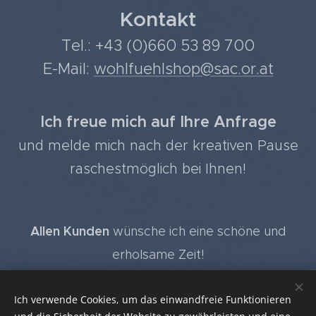
Kontakt
Tel.: +43 (0)660 53 89 700
E-Mail:
wohlfuehlshop@sac.or.at
Ich freue mich auf Ihre Anfrage
und melde mich nach der kreativen Pause
raschestmöglich bei Ihnen!
Allen Kunden
wünsche ich eine schöne und
erholsame Zeit!
Melden Sie sich gerne gleich zum
Wohlfühlshop-
Ich verwende Cookies, um das einwandfreie Funktionieren
Newsletter
an und Sie erfahren die Neuigkeiten