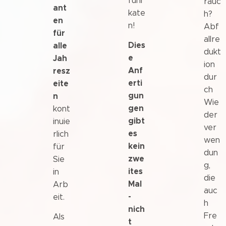
funi
rauc
ant
kate
h?
en
n!
Abf
für
allre
Dies
alle
dukt
e
Jah
ion
Anf
resz
dur
erti
eite
ch
gun
n
Wie
gen
kont
der
gibt
inuie
ver
es
rlich
wen
kein
für
dun
zwe
Sie
g,
ites
in
die
Mal
Arb
auc
-
eit.
h
nich
Fre
Als
t