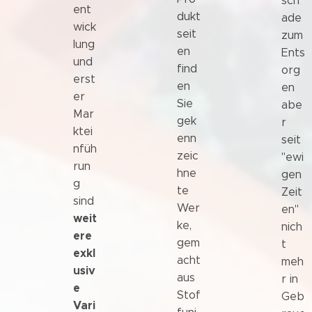
sch
ent
dukt
ade
wick
seit
zum
lung
en
Ents
und
find
org
erst
en
en
er
Sie
abe
Mar
gek
r
ktei
enn
seit
nfüh
zeic
"ewi
run
hne
gen
g
te
Zeit
sind
Wer
en"
weit
ke,
nich
ere
gem
t
exkl
acht
meh
usiv
aus
r in
e
Stof
Geb
Vari