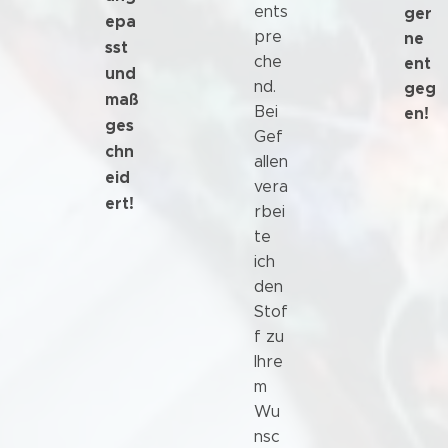
ents
ger
epa
pre
ne
sst
che
ent
und
nd.
geg
maß
Bei
en!
ges
Gef
chn
allen
eid
vera
ert!
rbei
te
ich
den
Stof
f zu
Ihre
m
Wu
nsc