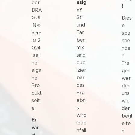
esig
der
!
n?
DRA
Stil
GUL
Dies
und
IN
©
e
Far
bere
spa
ben
2
its
nne
mix
024
nde
sind
sei
n
dupl
ne
Fra
izier
eige
gen
bar,
ne
wer
das
Pro
den
Erg
dukt
uns
ebni
seit
wie
s
e.
der
wird
begl
Er
jede
eite
wir
nfall
n: