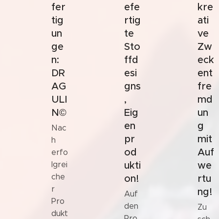
fer
efe
kre
tig
rtig
ati
un
te
ve
ge
Sto
Zw
n:
ffd
eck
DR
esi
ent
AG
gns
fre
ULI
,
md
N©
Eig
un
en
g
Nac
pr
mit
h
od
Auf
erfo
ukti
we
lgrei
che
on!
rtu
r
ng!
Auf
Pro
den
Zu
dukt
Pro