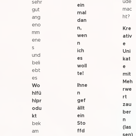
ude
sehr
ein
mac
gut
mal
ht?
ang
dan
eno
n,
Kre
mm
wen
ativ
ene
n
e
s
ich
Uni
und
es
kat
beli
woll
e
ebt
te!
mit
es
Meh
Ihne
Wo
rwe
n
hlfü
rt
gef
hlpr
zau
ällt
odu
ber
ein
kt
n
Sto
bek
(las
ffd
am
sen)