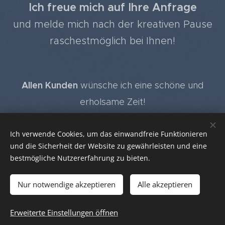
Ich freue mich auf Ihre Anfrage
und melde mich nach der kreativen Pause
raschestmöglich bei Ihnen!
Allen Kunden
wünsche ich eine schöne und
erholsame Zeit!
Melden Sie sich gerne gleich zum
Wohlfühlshop-
Ich verwende Cookies, um das einwandfreie Funktionieren
Newsletter
an und Sie erfahren die Neuigkeiten
und die Sicherheit der Website zu gewährleisten und eine
zuerst!
bestmögliche Nutzererfahrung zu bieten.
Nur notwendige akzeptieren
Alle akzeptieren
Susanne
Bollmann 2026
©
Datenschutz
Impressum
B2B LOGIN
Erweiterte Einstellungen öffnen
Cookies